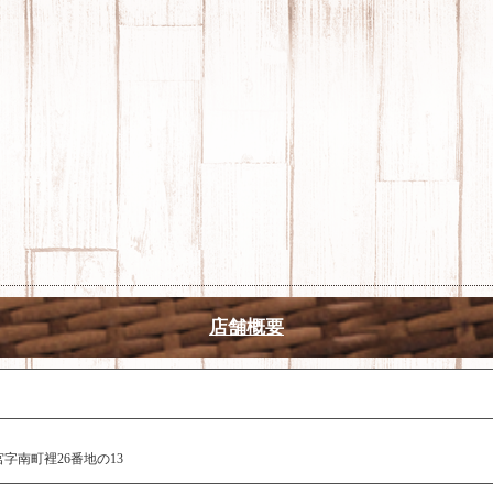
店舗概要
字南町裡26番地の13